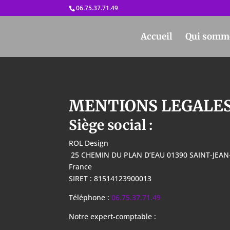
06.75.37.71.49
Accueil
Qui somm
MENTIONS LEGALES 
Siège social :
ROL Design
25 CHEMIN DU PLAN D’EAU 01390 SAINT-JEA
France
SIRET : 81514123900013
Téléphone :
06.75.37.71.49
Notre expert-comptable :