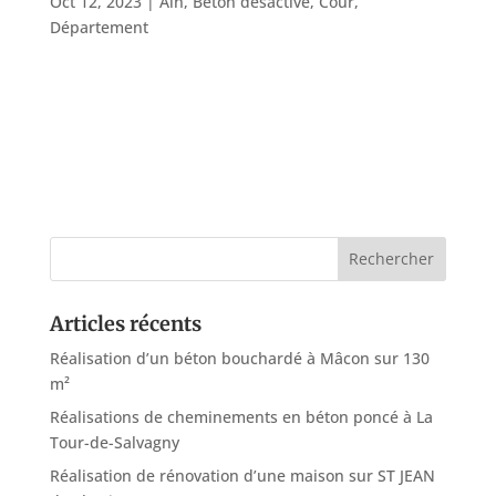
Oct 12, 2023
|
Ain
,
Béton désactivé
,
Cour
,
Département
Pose 45 m² de béton désactivé et de 70 m²
d’enrobé à Toussieux dans l’Ain Reprendre une cour
existante en cailloux à Toussieux dans l’Ain Les
équipes de ROL DESIGN ont mené à bien un chantier
d’aménagement d’une...
Articles récents
Réalisation d’un béton bouchardé à Mâcon sur 130
m²
Réalisations de cheminements en béton poncé à La
Tour-de-Salvagny
Réalisation de rénovation d’une maison sur ST JEAN